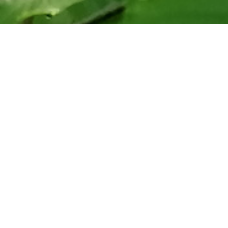
Impressum
Anna Flemming
+43 650 701 73 79
anna@waldlaeuferbandeschneebergland.at
Am Neuschacht 38, 2733 Grünbach am Schneeberg